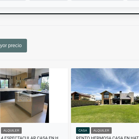
or precio
ALQUILER
CASA
ALQUILER
9333914 ESPECTACULAR CASA EN HATO GRANDE