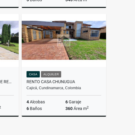
Alquiler
Alquiler
.000.000
$13.000.000
CASA
ALQUILER
9358660 CASA EN HATO GRANDE RESERVADO
RENTO CASA CHUNUGUA
Cajicá, Cundinamarca, Colombia
4
Alcobas
6
Garaje
2
2
6
Baños
360
Área m
Alquiler
Alquiler
.500.000
$10.500.000