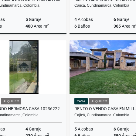
undinamarca, Colombia
Cajicá, Cundinamarca, Colombia
bas
5
Garaje
4
Alcobas
6
Garaje
2
s
400
Área m
6
Baños
365
Área m
Alquiler
$16.000.000
$14
ALQUILER
CASA
ALQUILER
NDO HERMOSA CASA 10236222
undinamarca, Colombia
Cajicá, Cundinamarca, Colombia
bas
4
Garaje
5
Alcobas
6
Garaje
2
ños
230
Área m
6
Baños
350
Área m