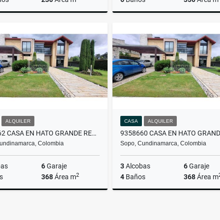
Alquiler
Venta
$13.400.000
$9.000.000
$13
ALQUILER
CASA
ALQUILER
9358662 CASA EN HATO GRANDE RESERVADO
undinamarca, Colombia
Sopo, Cundinamarca, Colombia
bas
6
Garaje
3
Alcobas
6
Garaje
2
s
368
Área m
4
Baños
368
Área m
Alquiler
$10.500.000
$10