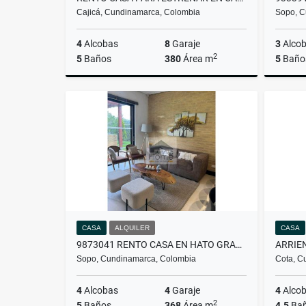
Cajicá, Cundinamarca, Colombia
Sopo, C
4
Alcobas
8
Garaje
3
Alco
2
5
Baños
380
Área m
5
Baño
Alquiler
$18.000.000
CASA
ALQUILER
CASA
9873041 RENTO CASA EN HATO GRANDE
ARRIE
Sopo, Cundinamarca, Colombia
Cota, C
4
Alcobas
4
Garaje
4
Alco
2
5
Baños
368
Área m
4.5
Ba