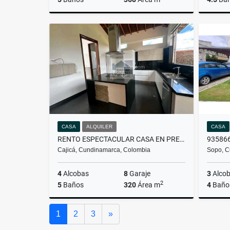
Alquiler
$13.500.000
CASA
ALQUILER
CASA
RENTO ESPECTACULAR CASA EN PRECIO DE OPORTUNIDAD 9568310
Cajicá, Cundinamarca, Colombia
Sopo, C
4
Alcobas
8
Garaje
3
Alco
2
5
Baños
320
Área m
4
Baño
Alquiler
Siguiente
1
2
3
»
$11.500.000