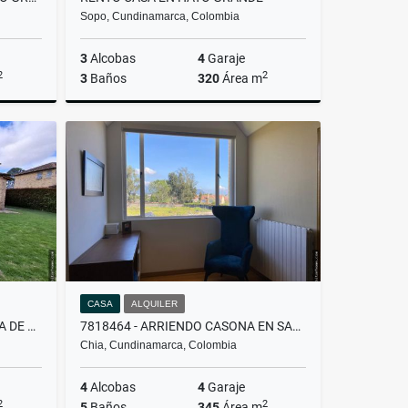
Sopo, Cundinamarca, Colombia
3
Alcobas
4
Garaje
2
2
3
Baños
320
Área m
Alquiler
Alquiler
.000.000
$13.500.000
CASA
ALQUILER
RENTO O VENDO CASA EN MILLA DE ORO
7818464 - ARRIENDO CASONA EN SANTA ANA CHÍA
Chia, Cundinamarca, Colombia
4
Alcobas
4
Garaje
2
2
5
Baños
345
Área m