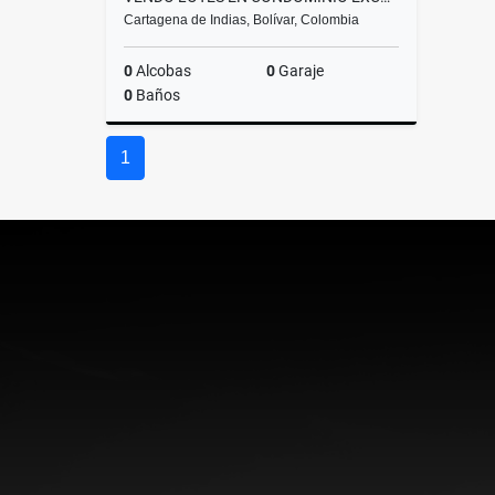
Cartagena de Indias, Bolívar, Colombia
0
Alcobas
0
Garaje
0
Baños
Venta
1
$312.165.151