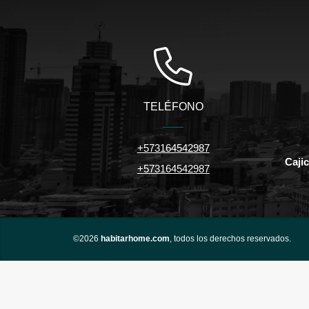
TELÉFONO
+573164542987
Caji
+573164542987
©2026
habitarhome.com
, todos los derechos reservados.