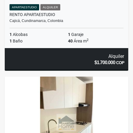
APARTAESTUDIO
ALQUILER
RENTO APARTAESTUDIO
Cajicá, Cundinamarca, Colombia
1
Alcobas
1
Garaje
2
1
Baño
40
Área m
Alquiler
$1.700.000
COP