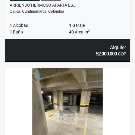
ARRIENDO HERMOSO APARTA ES…
Cajicá, Cundinamarca, Colombia
1
Alcobas
1
Garaje
2
1
Baño
40
Área m
Alquiler
$2.000.000
COP