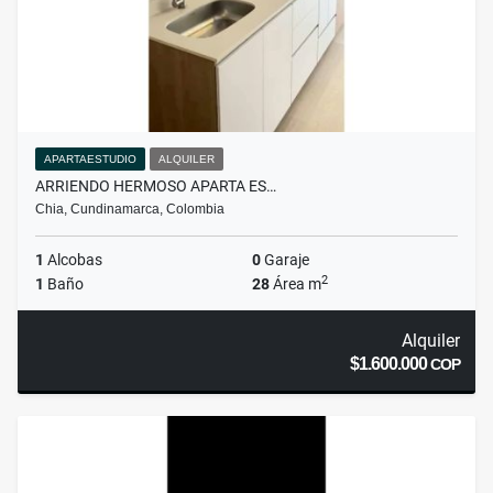
APARTAESTUDIO
ALQUILER
ARRIENDO HERMOSO APARTA ES…
Chia, Cundinamarca, Colombia
1
Alcobas
0
Garaje
2
1
Baño
28
Área m
Alquiler
$1.600.000
COP