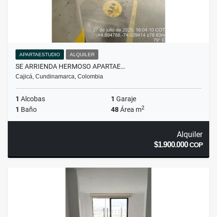
APARTAESTUDIO
ALQUILER
SE ARRIENDA HERMOSO APARTAE…
Cajicá, Cundinamarca, Colombia
1
Alcobas
1
Garaje
2
1
Baño
48
Área m
Alquiler
$1.900.000
COP