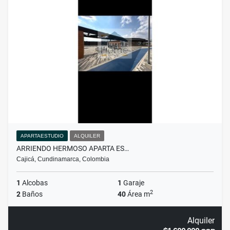
APARTAESTUDIO
ALQUILER
ARRIENDO HERMOSO APARTA ES…
Cajicá, Cundinamarca, Colombia
1
Alcobas
1
Garaje
2
2
Baños
40
Área m
Alquiler