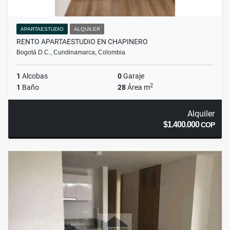
APARTAESTUDIO
ALQUILER
RENTO APARTAESTUDIO EN CHAPINERO
Bogotá D.C., Cundinamarca, Colombia
1
Alcobas
0
Garaje
2
1
Baño
28
Área m
Alquiler
$1.400.000
COP