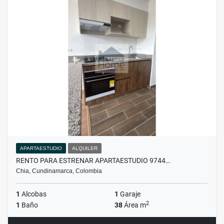
APARTAESTUDIO
ALQUILER
RENTO PARA ESTRENAR APARTAESTUDIO 9744…
Chia, Cundinamarca, Colombia
1
Alcobas
1
Garaje
2
1
Baño
38
Área m