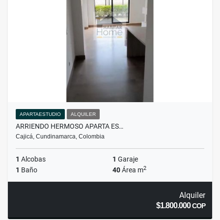
APARTAESTUDIO
ALQUILER
ARRIENDO HERMOSO APARTA ES…
Cajicá, Cundinamarca, Colombia
1
Alcobas
1
Garaje
2
1
Baño
40
Área m
Alquiler
$1.800.000
COP