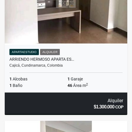
APARTAESTUDIO
ALQUILER
ARRIENDO HERMOSO APARTA ES…
Cajicá, Cundinamarca, Colombia
1
Alcobas
1
Garaje
2
1
Baño
46
Área m
Alquiler
$1.300.000
COP