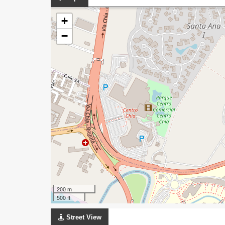
+
−
200 m
500 ft
Street View