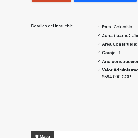
Detalles del inmueble :
País:
Colombia
Zona / barrio:
Chi
Área Construida:
Garaje:
1
Año construcció
Valor Administra
$594.000 COP
Mapa