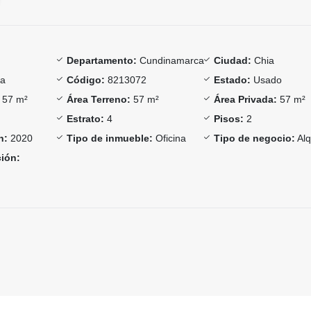
Departamento:
Cundinamarca
Ciudad:
Chia
a
Código:
8213072
Estado:
Usado
57 m²
Área Terreno:
57 m²
Área Privada:
57 m²
Estrato:
4
Pisos:
2
n:
2020
Tipo de inmueble:
Oficina
Tipo de negocio:
Alq
ción: