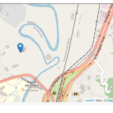
Leaflet
| Wasi - ©
Ope