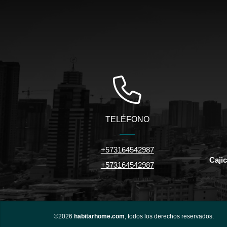
TELÉFONO
+573164542987
Caji
+573164542987
©2026
habitarhome.com
, todos los derechos reservados.