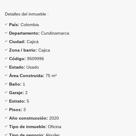
Detalles del inmueble :
País:
Colombia
Departamento:
Cundinamarca
Ciudad:
Cajicá
Zona / barrio:
Cajica
Código:
9509996
Estado:
Usado
Área Construida:
75 m²
Baño:
1
Garaje:
2
Estrato:
5
Pisos:
3
Año construcción:
2020
Tipo de inmueble:
Oficina
Tipo de negocio:
Alquiler