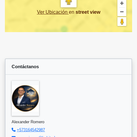
Ver Ubicación
en
street view
Contáctanos
Alexander Romero
+573164542987