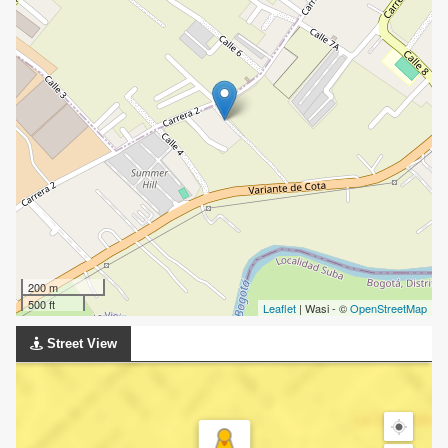
200 m
500 ft
Leaflet
| Wasi - ©
OpenStreetMap
Street View