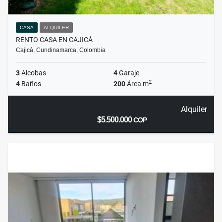
CASA
ALQUILER
RENTO CASA EN CAJICÁ
Cajicá, Cundinamarca, Colombia
3
Alcobas
4
Garaje
2
4
Baños
200
Área m
Alquiler
$5.500.000
COP