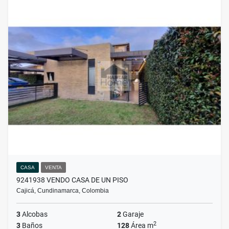
CASA
VENTA
9241938 VENDO CASA DE UN PISO
Cajicá, Cundinamarca, Colombia
3
Alcobas
2
Garaje
2
3
Baños
128
Área m