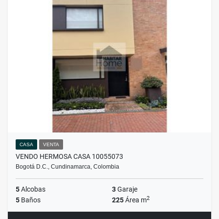
CASA
VENTA
VENDO HERMOSA CASA 10055073
Bogotá D.C., Cundinamarca, Colombia
5
Alcobas
3
Garaje
2
5
Baños
225
Área m