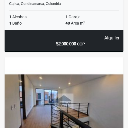
Cajicá, Cundinamarca, Colombia
1
Alcobas
1
Garaje
2
1
Baño
40
Área m
Alquiler
$2.000.000
COP