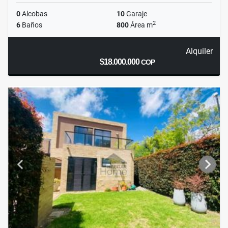
0
Alcobas
10
Garaje
2
6
Baños
800
Área m
Alquiler
$18.000.000
COP