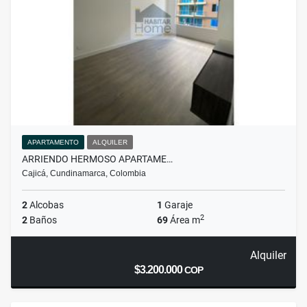
APARTAMENTO
ALQUILER
ARRIENDO HERMOSO APARTAME…
Cajicá, Cundinamarca, Colombia
2
Alcobas
1
Garaje
2
2
Baños
69
Área m
Alquiler
$3.200.000
COP