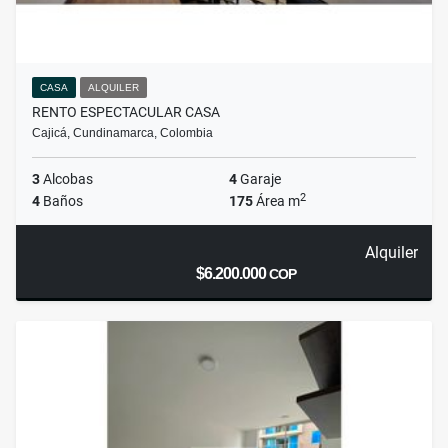
CASA
ALQUILER
RENTO ESPECTACULAR CASA
Cajicá, Cundinamarca, Colombia
3
Alcobas
4
Garaje
2
4
Baños
175
Área m
Alquiler
$6.200.000
COP