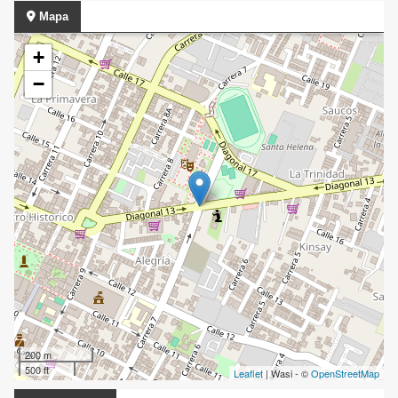
Mapa
+
−
200 m
500 ft
Leaflet
| Wasi - ©
OpenStreetMap