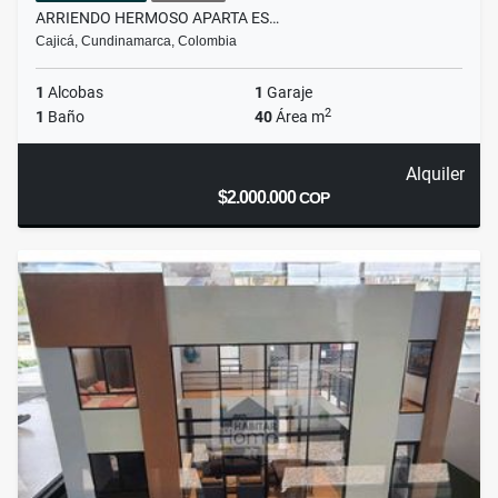
ARRIENDO HERMOSO APARTA ES…
Cajicá, Cundinamarca, Colombia
1
Alcobas
1
Garaje
2
1
Baño
40
Área m
Alquiler
$2.000.000
COP