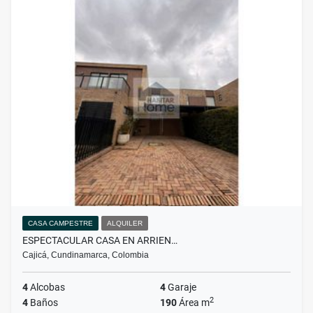
CASA CAMPESTRE
ALQUILER
ESPECTACULAR CASA EN ARRIEN…
Cajicá, Cundinamarca, Colombia
4
Alcobas
4
Garaje
2
4
Baños
190
Área m