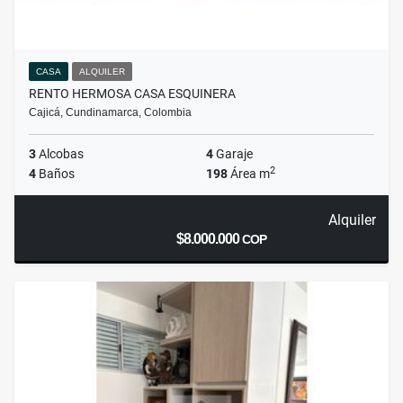
CASA
ALQUILER
RENTO HERMOSA CASA ESQUINERA
Cajicá, Cundinamarca, Colombia
3
Alcobas
4
Garaje
2
4
Baños
198
Área m
Alquiler
$8.000.000
COP