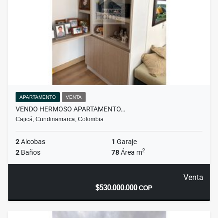
APARTAMENTO
VENTA
VENDO HERMOSO APARTAMENTO…
Cajicá, Cundinamarca, Colombia
2
Alcobas
1
Garaje
2
2
Baños
78
Área m
Venta
$530.000.000
COP