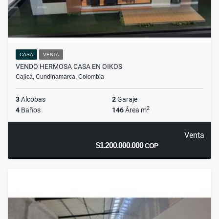
CASA
VENTA
VENDO HERMOSA CASA EN OIKOS
Cajicá, Cundinamarca, Colombia
3
Alcobas
2
Garaje
2
4
Baños
146
Área m
Venta
$1.200.000.000
COP