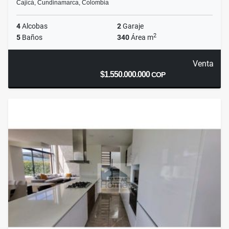
Cajicá, Cundinamarca, Colombia
4
Alcobas
2
Garaje
2
5
Baños
340
Área m
Venta
$1.550.000.000
COP