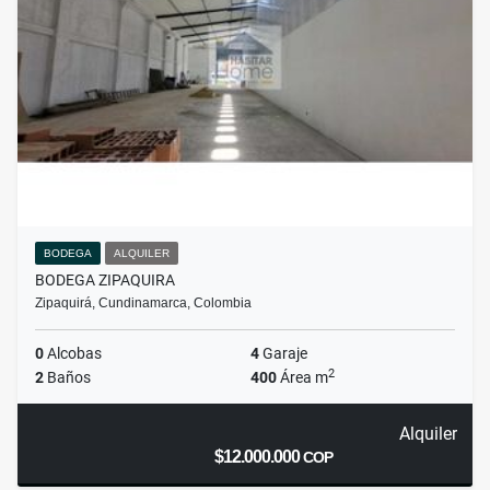
BODEGA
ALQUILER
BODEGA ZIPAQUIRA
Zipaquirá, Cundinamarca, Colombia
0
Alcobas
4
Garaje
2
2
Baños
400
Área m
Alquiler
$12.000.000
COP