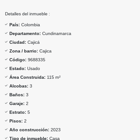
Detalles del inmueble :
País:
Colombia
Departamento:
Cundinamarca
Ciudad:
Cajicá
Zona / barrio:
Cajica
Código:
9688335
Estado:
Usado
Área Construida:
115 m²
Alcobas:
3
Baños:
3
Garaje:
2
Estrato:
5
Pisos:
2
Año construcción:
2023
Tipo de inmueble:
Casa