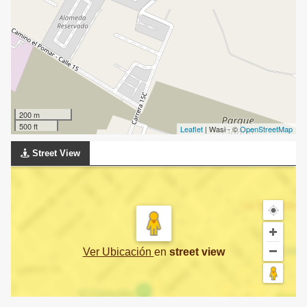
200 m
500 ft
Leaflet
| Wasi - ©
OpenStreetMap
Street View
Ver Ubicación
en
street view