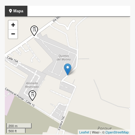
Mapa
+
−
200 m
500 ft
Leaflet
| Wasi - ©
OpenStreetMap