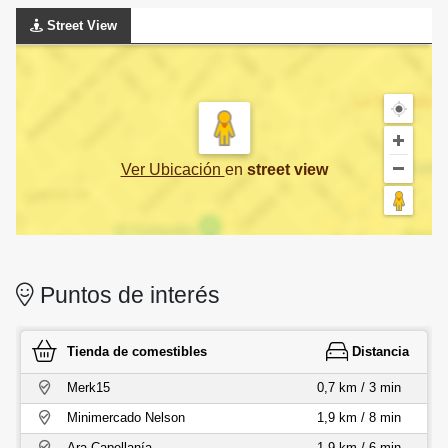
Street View
Ver Ubicación
en
street view
Puntos de interés
Tienda de comestibles
Distancia
Merk15
0,7 km / 3 min
Minimercado Nelson
1,9 km / 8 min
Ara Capellanía
1,9 km / 6 min