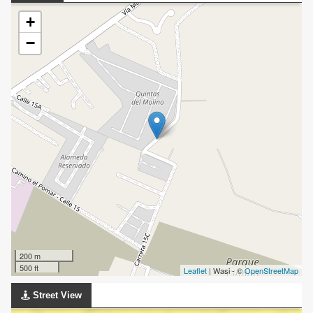
+
−
200 m
500 ft
Leaflet
| Wasi - ©
OpenStreetMap
Street View