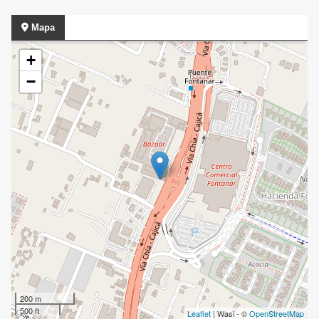
Mapa
+
−
200 m
500 ft
Leaflet
| Wasi - ©
OpenStreetMap