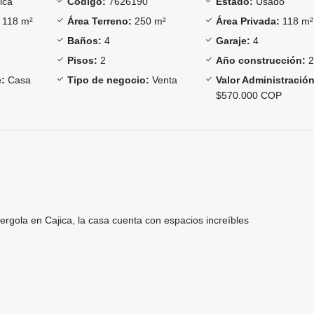
ica
Código:
7626190
Estado:
Usado
118 m²
Área Terreno:
250 m²
Área Privada:
118 m²
Baños:
4
Garaje:
4
Pisos:
2
Año construcción:
2
:
Casa
Tipo de negocio:
Venta
Valor Administración
$570.000 COP
rgola en Cajica, la casa cuenta con espacios increíbles