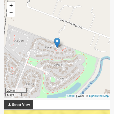
+
−
200 m
500 ft
Leaflet
| Wasi - ©
OpenStreetMap
Street View