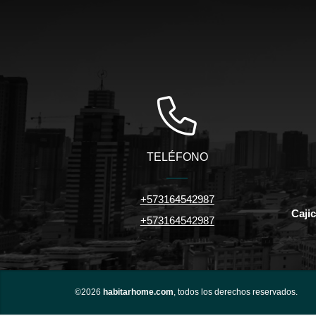
TELÉFONO
+573164542987
Caji
+573164542987
©2026
habitarhome.com
, todos los derechos reservados.