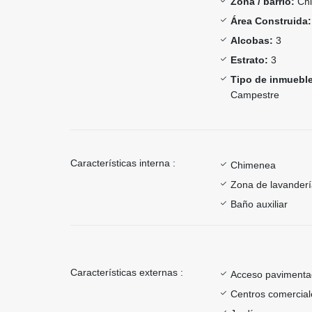
Zona / barrio:
Chi
Área Construida:
Alcobas:
3
Estrato:
3
Tipo de inmueble
Campestre
Características interna :
Chimenea
Zona de lavander
Baño auxiliar
Características externas :
Acceso paviment
Centros comercial