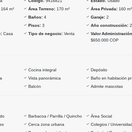
a
Código:
9416821
Estado:
Usado
164 m²
Área Terreno:
170 m²
Área Privada:
160 m
Baños:
4
Garaje:
2
Pisos:
3
Año construcción:
2
:
Casa
Tipo de negocio:
Venta
Valor Administración
$650.000 COP
Cocina integral
Depósito
ía
Vista panorámica
Baño en habitación pr
Balcón
Admite mascotas
ado
Barbacoa / Parrilla / Quincho
Área Social
es
Cerca zona urbana
Colegios / Universida