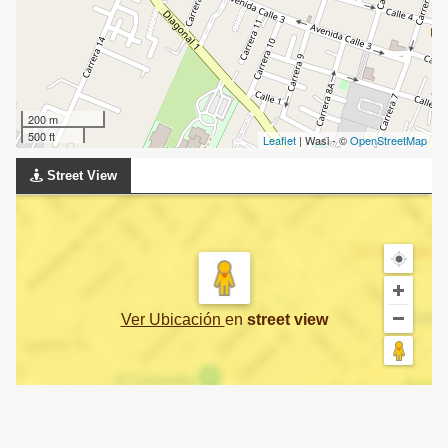
200 m
500 ft
Leaflet
| Wasi - ©
OpenStreetMap
Street View
Ver Ubicación
en
street view