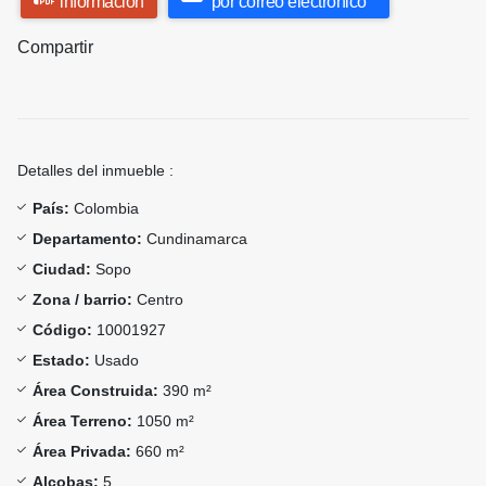
información
por correo electrónico
Compartir
Detalles del inmueble :
País:
Colombia
Departamento:
Cundinamarca
Ciudad:
Sopo
Zona / barrio:
Centro
Código:
10001927
Estado:
Usado
Área Construida:
390 m²
Área Terreno:
1050 m²
Área Privada:
660 m²
Alcobas:
5