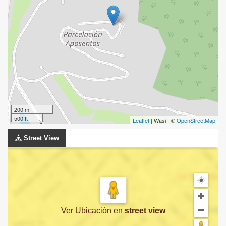
200 m
500 ft
Leaflet
| Wasi - ©
OpenStreetMap
Street View
Ver Ubicación
en
street view