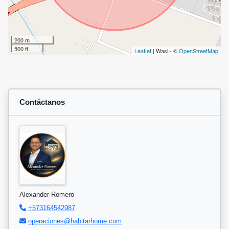
200 m
500 ft
Leaflet
| Wasi - ©
OpenStreetMap
Contáctanos
Alexander Romero
+573164542987
operaciones@habitarhome.com