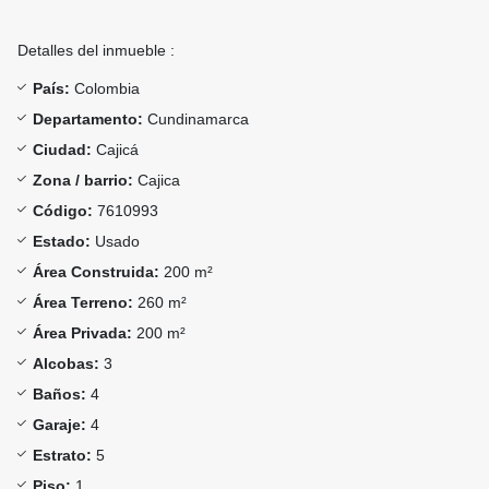
Detalles del inmueble :
País:
Colombia
Departamento:
Cundinamarca
Ciudad:
Cajicá
Zona / barrio:
Cajica
Código:
7610993
Estado:
Usado
Área Construida:
200 m²
Área Terreno:
260 m²
Área Privada:
200 m²
Alcobas:
3
Baños:
4
Garaje:
4
Estrato:
5
Piso:
1