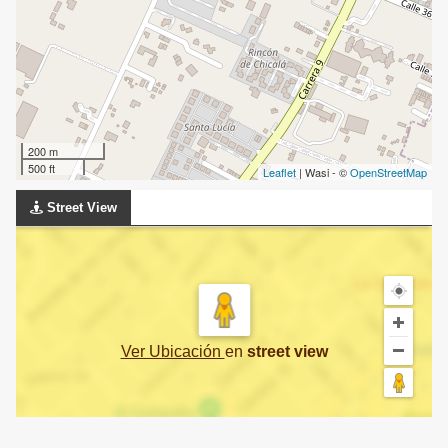
200 m
500 ft
Leaflet
| Wasi - ©
OpenStreetMap
Street View
Ver Ubicación
en
street view