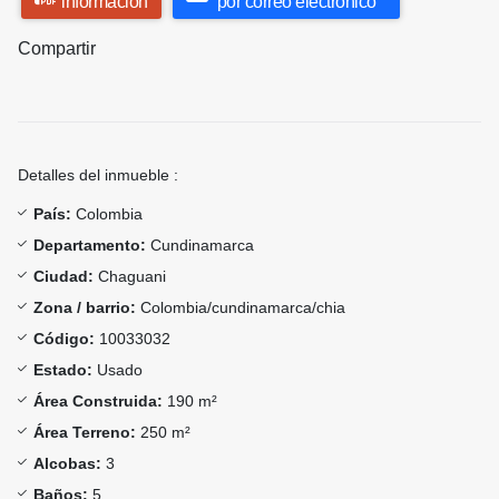
información
por correo electrónico
Compartir
Detalles del inmueble :
País:
Colombia
Departamento:
Cundinamarca
Ciudad:
Chaguani
Zona / barrio:
Colombia/cundinamarca/chia
Código:
10033032
Estado:
Usado
Área Construida:
190 m²
Área Terreno:
250 m²
Alcobas:
3
Baños:
5