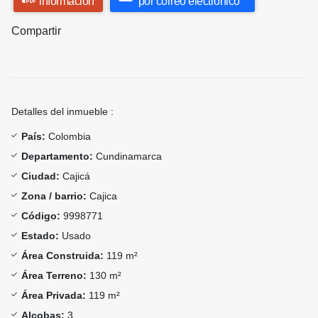
información
por correo electrónico
Compartir
Detalles del inmueble :
País:
Colombia
Departamento:
Cundinamarca
Ciudad:
Cajicá
Zona / barrio:
Cajica
Código:
9998771
Estado:
Usado
Área Construida:
119 m²
Área Terreno:
130 m²
Área Privada:
119 m²
Alcobas:
3