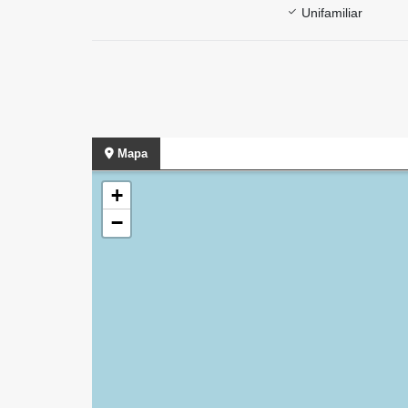
Unifamiliar
Mapa
+
−