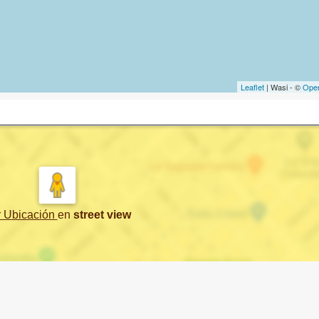
Leaflet
| Wasi - ©
Ope
r Ubicación
en
street view