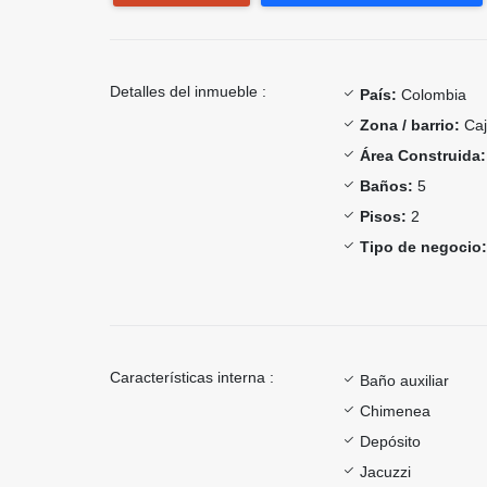
Detalles del inmueble :
País:
Colombia
Zona / barrio:
Caj
Área Construida:
Baños:
5
Pisos:
2
Tipo de negocio:
Características interna :
Baño auxiliar
Chimenea
Depósito
Jacuzzi