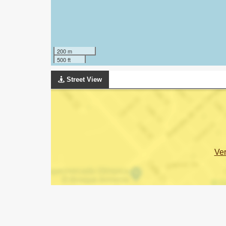
200 m
500 ft
Street View
Ve