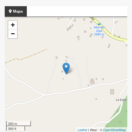
Mapa
+
−
200 m
500 ft
Leaflet
| Wasi - ©
OpenStreetMap