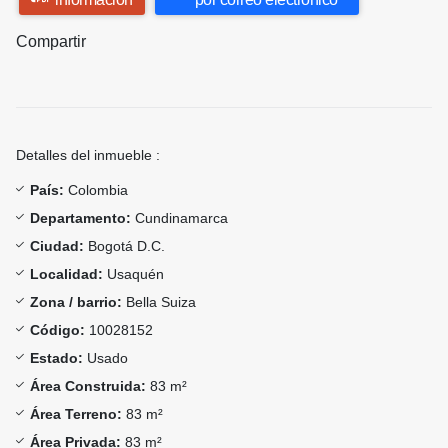
Compartir
Detalles del inmueble :
País:
Colombia
Departamento:
Cundinamarca
Ciudad:
Bogotá D.C.
Localidad:
Usaquén
Zona / barrio:
Bella Suiza
Código:
10028152
Estado:
Usado
Área Construida:
83 m²
Área Terreno:
83 m²
Área Privada:
83 m²