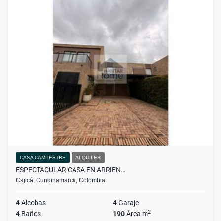
CASA CAMPESTRE
ALQUILER
ESPECTACULAR CASA EN ARRIEN…
Cajicá, Cundinamarca, Colombia
4
Alcobas
4
Garaje
2
4
Baños
190
Área m