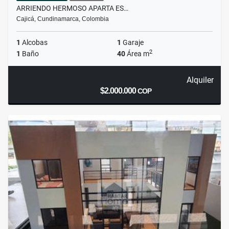
ARRIENDO HERMOSO APARTA ES…
Cajicá, Cundinamarca, Colombia
1
Alcobas
1
Garaje
2
1
Baño
40
Área m
Alquiler
$2.000.000
COP