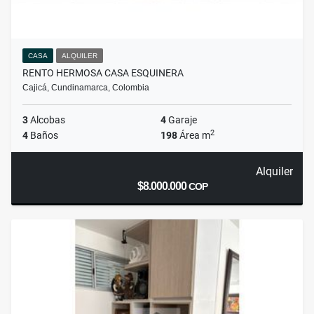
CASA
ALQUILER
RENTO HERMOSA CASA ESQUINERA
Cajicá, Cundinamarca, Colombia
3
Alcobas
4
Garaje
2
4
Baños
198
Área m
Alquiler
$8.000.000
COP