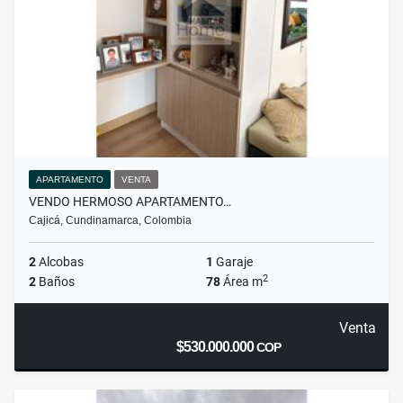
APARTAMENTO
VENTA
VENDO HERMOSO APARTAMENTO…
Cajicá, Cundinamarca, Colombia
2
Alcobas
1
Garaje
2
2
Baños
78
Área m
Venta
$530.000.000
COP