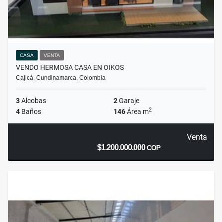
CASA
VENTA
VENDO HERMOSA CASA EN OIKOS
Cajicá, Cundinamarca, Colombia
3
Alcobas
2
Garaje
2
4
Baños
146
Área m
Venta
$1.200.000.000
COP