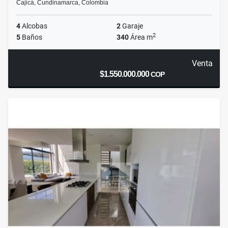
Cajicá, Cundinamarca, Colombia
4
Alcobas
2
Garaje
2
5
Baños
340
Área m
Venta
$1.550.000.000
COP