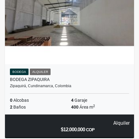
BODEGA
ALQUILER
BODEGA ZIPAQUIRA
Zipaquirá, Cundinamarca, Colombia
0
Alcobas
4
Garaje
2
2
Baños
400
Área m
Alquiler
$12.000.000
COP