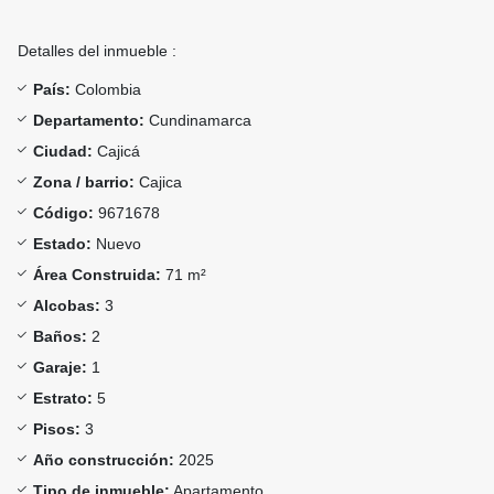
Detalles del inmueble :
País:
Colombia
Departamento:
Cundinamarca
Ciudad:
Cajicá
Zona / barrio:
Cajica
Código:
9671678
Estado:
Nuevo
Área Construida:
71 m²
Alcobas:
3
Baños:
2
Garaje:
1
Estrato:
5
Pisos:
3
Año construcción:
2025
Tipo de inmueble:
Apartamento