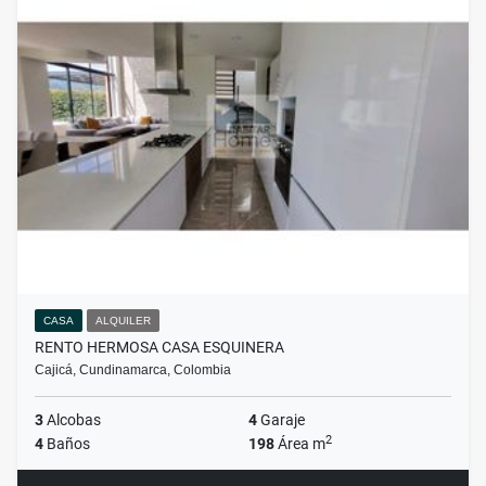
CASA
ALQUILER
RENTO HERMOSA CASA ESQUINERA
Cajicá, Cundinamarca, Colombia
3
Alcobas
4
Garaje
2
4
Baños
198
Área m