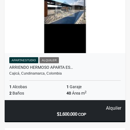
APARTAESTUDIO
ALQUILER
ARRIENDO HERMOSO APARTA ES…
Cajicá, Cundinamarca, Colombia
1
Alcobas
1
Garaje
2
2
Baños
40
Área m
Alquiler
$1.600.000
COP