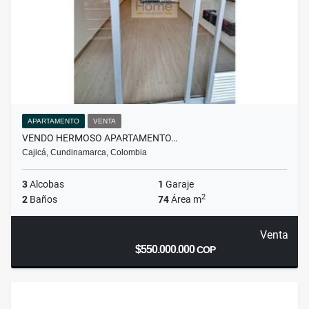
APARTAMENTO
VENTA
VENDO HERMOSO APARTAMENTO…
Cajicá, Cundinamarca, Colombia
3
Alcobas
1
Garaje
2
2
Baños
74
Área m
Venta
$550.000.000
COP