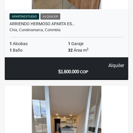
APARTAESTUDIO
ALQUILER
ARRIENDO HERMOSO APARTA ES…
Chia, Cundinamarca, Colombia
1
Alcobas
1
Garaje
2
1
Baño
32
Área m
Alquiler
$1.600.000
COP