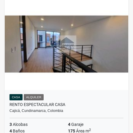
CASA
ALQUILER
RENTO ESPECTACULAR CASA
Cajicá, Cundinamarca, Colombia
3
Alcobas
4
Garaje
2
4
Baños
175
Área m