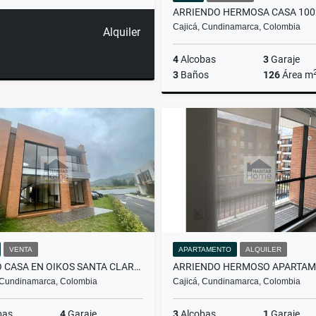
ARRIENDO HERMOSA CASA 100
Cajicá, Cundinamarca, Colombia
Alquiler
4
Alcobas
3
Garaje
3
Baños
126
Área m
A
$5.780.000
VENTA
APARTAMENTO
ALQUILER
VENDO CASA EN OIKOS SANTA CLARA PARA ESTRENAR!!
 Cundinamarca, Colombia
Cajicá, Cundinamarca, Colombia
bas
4
Garaje
3
Alcobas
1
Garaje