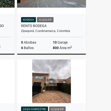
BODEGA
ALQUILER
ISO
RENTO BODEGA
Zipaquirá, Cundinamarca, Colombia
0
Alcobas
10
Garaje
2
2
6
Baños
800
Área m
Venta
Alquiler
$18.000.000
CASA CAMPESTRE
ALQUILER