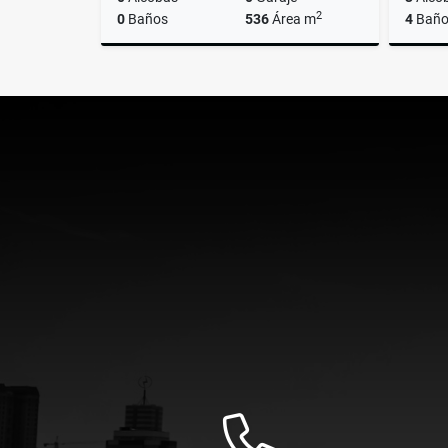
2
0
Baños
536
Área m
4
Baño
Venta
$2.500.000.000