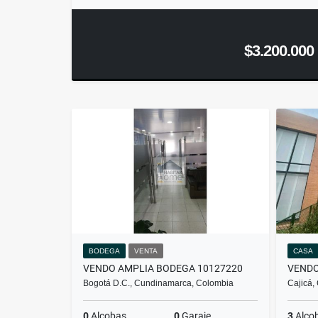
$3.200.000
BODEGA
VENTA
CASA
VENDO AMPLIA BODEGA 10127220
Bogotá D.C., Cundinamarca, Colombia
Cajicá,
0
Alcobas
0
Garaje
3
Alco