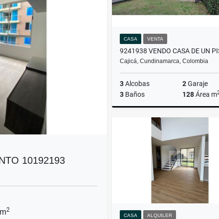
CASA
VENTA
9241938 VENDO CASA DE UN P
Cajicá, Cundinamarca, Colombia
3
Alcobas
2
Garaje
3
Baños
128
Área m
$1.070.000.000
TO 10192193
2
 m
CASA
ALQUILER