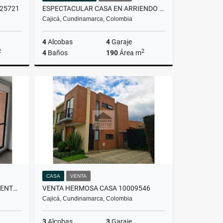
25721
ESPECTACULAR CASA EN ARRIENDO UBICADA EN CAJICA
Cajicá, Cundinamarca, Colombia
4
Alcobas
4
Garaje
2
2
4
Baños
190
Área m
lquiler
Alquiler
$5.200.000
CASA
VENTA
ARRIENDO HERMOSO APARTAMENTO 10035014
VENTA HERMOSA CASA 10009546
Cajicá, Cundinamarca, Colombia
3
Alcobas
3
Garaje