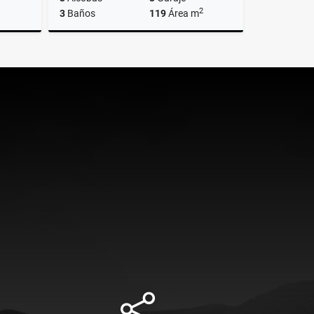
2
3
Baños
119
Área m
lquiler
Venta
$1.100.000.000