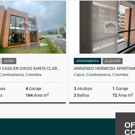
A
$5
VENTA
APARTAMENTO
ALQUILER
VENDO CASA EN OIKOS SANTA CLARA PARA ESTRENAR!!
 Cundinamarca, Colombia
Cajicá, Cundinamarca, Colombia
bas
4
Garaje
3
Alcobas
1
Garaje
2
2
s
164
Área m
2
Baños
72
Área m
Venta
A
$1.250.000.000
$2
OF
C