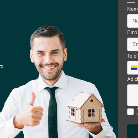
Nom
Ema
Telé
to.
Adic