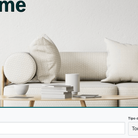
ome
Tipo 
To