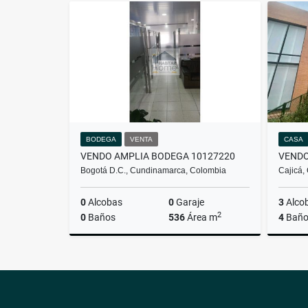
BODEGA
VENTA
CASA
VENDO AMPLIA BODEGA 10127220
Bogotá D.C., Cundinamarca, Colombia
Cajicá,
0
Alcobas
0
Garaje
3
Alco
2
0
Baños
536
Área m
4
Baño
Venta
$2.500.000.000