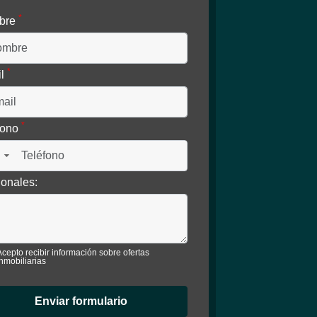
*
bre
*
il
*
fono
▼
ionales:
Acepto recibir información sobre ofertas
inmobiliarias
Enviar formulario