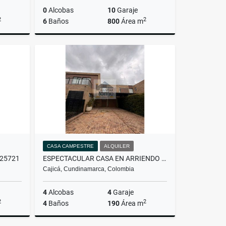
0
Alcobas
10
Garaje
2
2
6
Baños
800
Área m
Venta
Alquiler
.000.000
$18.000.000
CASA CAMPESTRE
ALQUILER
25721
ESPECTACULAR CASA EN ARRIENDO UBICADA EN CAJICA
Cajicá, Cundinamarca, Colombia
4
Alcobas
4
Garaje
2
2
4
Baños
190
Área m