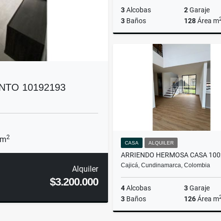
3
Alcobas
2
Garaje
3
Baños
128
Área m
$1.070
TO 10192193
2
 m
CASA
ALQUILER
ARRIENDO HERMOSA CASA 100
Cajicá, Cundinamarca, Colombia
Alquiler
$3.200.000
4
Alcobas
3
Garaje
3
Baños
126
Área m