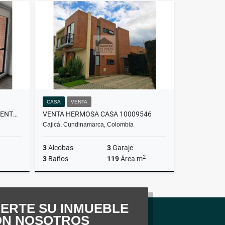
lquiler
Alquiler
.780.000
$5.200.000
CASA
VENTA
ARRIENDO HERMOSO APARTAMENTO 10035014
VENTA HERMOSA CASA 10009546
Cajicá, Cundinamarca, Colombia
3
Alcobas
3
Garaje
2
3
Baños
119
Área m
lquiler
Venta
.400.000
$1.100.000.000
ERTE SU INMUEBLE
ON NOSOTROS